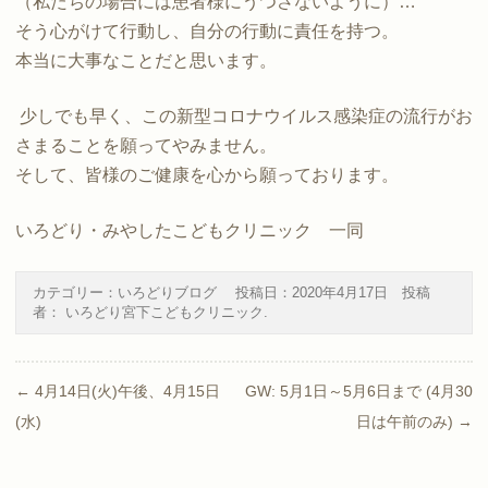
（私たちの場合には患者様にうつさないように）
…
そう心がけて行動し、自分の行動に責任を持つ。
本当に大事なことだと思います。
少しでも早く、この新型コロナウイルス感染症の流行がお
さまることを願ってやみません。
そして、皆様のご健康を心から願っております。
いろどり・みやしたこどもクリニック 一同
カテゴリー：
いろどりブログ
投稿日：
2020年4月17日
投稿
者：
いろどり宮下こどもクリニック
.
Post navigation
←
4月14日(火)午後、4月15日
GW: 5月1日～5月6日まで (4月30
(水)
日は午前のみ)
→