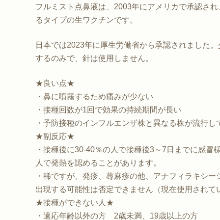
フルミスト点鼻液は、2003年にアメリカで承認さ
るタイプの生ワクチンです。
日本では2023年に厚生労働省から承認されました
するのみで、針は使用しません。
★良い点★
・鼻に噴霧するため痛みが少ない
・接種回数が1回で効果の持続期間が長い
・予防接種のインフルエンザ株と異なる株が流行し
★副反応★
・接種後に30-40％の人で接種後3～7日までに感
人で発熱を認めることがあります。
・稀ですが、発疹、蕁麻疹の他、アナフィラキシー
出現する可能性は否定できません（現在使用されて
★接種ができない人★
・適応年齢以外の方 2歳未満、19歳以上の方