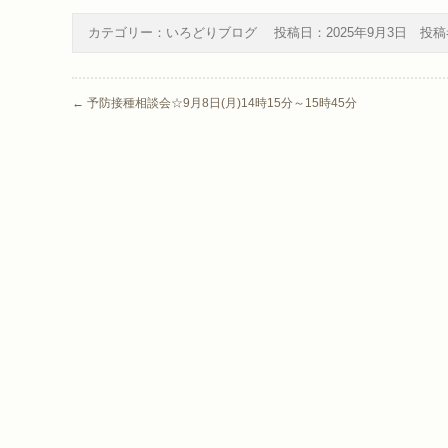
カテゴリー：
いろどりブログ
投稿日：
2025年9月3日
投稿
Post navigation
←
予防接種相談会☆9月8日(月)14時15分～15時45分