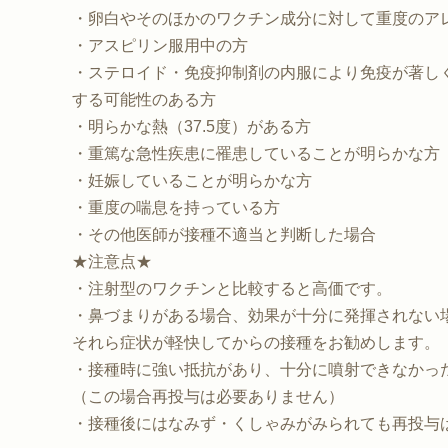
・卵白やそのほかのワクチン成分に対して重度のア
・アスピリン服用中の方
・ステロイド・免疫抑制剤の内服により免疫が著し
する可能性のある方
・明らかな熱（37.5度）がある方
・重篤な急性疾患に罹患していることが明らかな方
・妊娠していることが明らかな方
・重度の喘息を持っている方
・その他医師が接種不適当と判断した場合
★注意点★
・注射型のワクチンと比較すると高価です。
・鼻づまりがある場合、効果が十分に発揮されない
それら症状が軽快してからの接種をお勧めします。
・接種時に強い抵抗があり、十分に噴射できなかっ
（この場合再投与は必要ありません）
・接種後にはなみず・くしゃみがみられても再投与