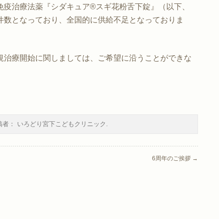
免疫治療法薬『シダキュア®スギ花粉舌下錠』（以下、
件数となっており、全国的に供給不足となっておりま
規治療開始に関しましては、ご希望に沿うことができな
稿者：
いろどり宮下こどもクリニック
.
6周年のご挨拶
→