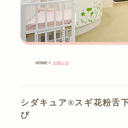
>
HOME
お知らせ
シダキュア®スギ花粉舌
び