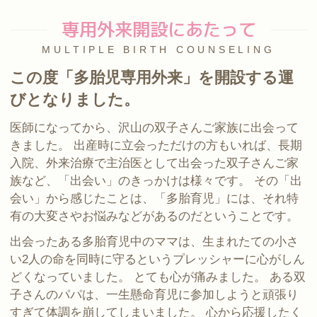
専用外来開設にあたって
MULTIPLE BIRTH COUNSELING
この度「多胎児専用外来」を開設する運
びとなりました。
医師になってから、沢山の双子さんご家族に出会って
きました。 出産時に立会っただけの方もいれば、長期
入院、外来治療で主治医として出会った双子さんご家
族など、「出会い」のきっかけは様々です。 その「出
会い」から感じたことは、「多胎育児」には、それ特
有の大変さやお悩みなどがあるのだということです。
出会ったある多胎育児中のママは、生まれたての小さ
い2人の命を同時に守るというプレッシャーに心がしん
どくなっていました。 とても心が痛みました。 ある双
子さんのパパは、一生懸命育児に参加しようと頑張り
すぎて体調を崩してしまいました。 心から応援したく