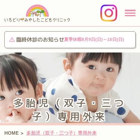
臨時休診のお知らせ
夏季休暇8月9日(日)～16日(日)
多胎児（双子・三つ
子）専用外来
HOME
多胎児（双子・三つ子）専用外来
>