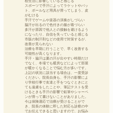
校生活に影響していると感じる
スポーツで手汗によってラケットやバッ
ト、ボールなど用具が滑ってしまう、皮
がむける
手汗でゲームや楽器の演奏がしづらい
脇汗が出るので色付きの服が着づらい
多汗が原因で他人との接触を避けるよう
になったり、自信を失っていると感じる
市販の制汗剤などの使用で対策するが、
改善が見られない
治療を早期に行うことで、早く改善する
可能性が高くなります。
手汗・脇汗は夏の汗が出やすい時期だけ
でなく、冬場でも暖房などによって部屋
が暖かくなることで悩む方が多いです。
上記の状況に該当する場合は、一度受診
ください。院長自身も、手汗の影響によ
り学校行事で友達と手をつなぐときにと
ても遠慮をしたことや、筆記テストを受
けるときも手汗の影響で鉛筆やシャーペ
ンが滑って書けないことがありました。
今は保険適応で治療が受けることがで
き、院長の体験に即した対応も診察の中
でお伝えできると思いますので、お悩み