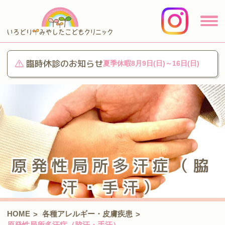
臨時休診のお知らせ
夏季休暇8月9日(日)～16日(日)
原発性局所多汗症（脇
汗・手汗）
HOME
各種アレルギー・皮膚疾患
>
>
原発性局所多汗症（脇汗・手汗）