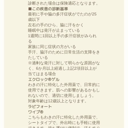
診断された場合は保険適応となります。
■この疾患の診断基準
最初に手や脇の多汗症状がでたのが25
歳以下
左右の手のひら、脇に汗をかく
睡眠中は発汗が止まっている
1週間に1回以上手の多汗症状がみられ
る
家族に同じ症状の方がいる
手汗、脇汗のために日常生活の支障をき
たしている
※過剰な発汗に対して明らかな原因がな
く、6か月以上経過し上記2項目以上が
当てはまる場合
エクロック®ゲル
わきの汗に特化した外用薬で、日常的に
使用できます。肌への影響があるかもし
れないので、適切に使用しましょう。
対象年齢は12歳以上となります。
ラピフォート
ワイプ®
こちらもわきの汗に特化した外用薬で、
シートタイプで、外出時にも手軽に使用