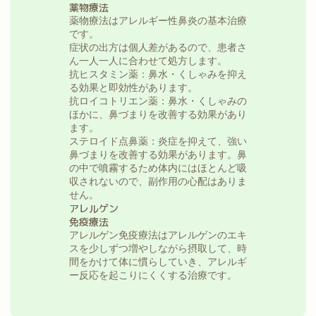
薬物療法
薬物療法はアレルギー性鼻炎の基本治療
です。
症状の出方は個人差があるので、患者さ
ん一人一人に合わせて処方します。
抗ヒスタミン薬
：鼻水・くしゃみを抑え
る効果と即効性があります。
抗ロイコトリエン薬
：鼻水・くしゃみの
ほかに、鼻づまりを改善する効果があり
ます。
ステロイド点鼻薬
：炎症を抑えて、強い
鼻づまりを改善する効果があります。鼻
の中で噴霧するため体内にはほとんど吸
収されないので、副作用の心配はありま
せん。
アレルゲン
免疫療法
アレルゲン免疫療法はアレルゲンのエキ
スを少しずつ増やしながら摂取して、時
間をかけて体に慣らしていき、アレルギ
ー反応を起こりにくくする治療です。