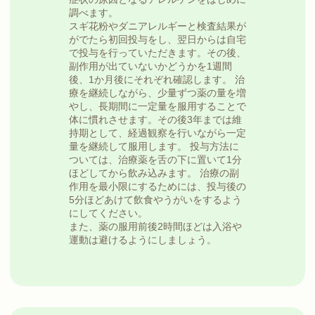
調べます。
スギ花粉やダニアレルギーと検査結果が
がでたら初回投与をし、翌日からは自宅
で投与を行っていただきます。その後、
副作用が出ていないかどうかを1週間
後、1か月後にそれぞれ確認します。 治
療を継続しながら、少量ずつ薬の量を増
やし、長期間に一定量を服用することで
体に慣れさせます。その後3年までは維
持期として、経過観察を行いながら一定
量を継続して服用します。 投与方法に
ついては、治療薬を舌の下に置いて1分
ほどしてから飲み込みます。 治療の副
作用を最小限にするためには、投与後の
5分ほどあけて飲食やうがいをするよう
にしてください。
また、薬の服用前後2時間ほどは入浴や
運動は避けるようにしましょう。